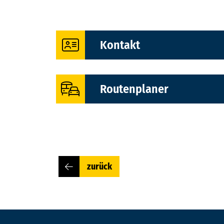
Kontakt
Adresse: Paul-Singer-Str. 85, 06116
Routenplaner
Haltestelle: Reideburg
Fahrplanauskunft
ei
Telefon:
0345 - 6 88 91 16
Web:
zur Webseite
zurück