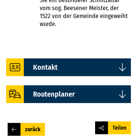
Sie ein besonderer Schnitzaltar
vom sog. Beesener Meister, der
1522 von der Gemeinde eingeweiht
wurde.
Kontakt
Adresse: Franz-Mohr-Straße 1c, 06132
Routenplaner
Halle (Saale)
Haltestelle: Beesen oder Brühlstraße
Fahrplanauskunft
Web:
Zur Website
Teilen
zurück
eigene Anfahrt