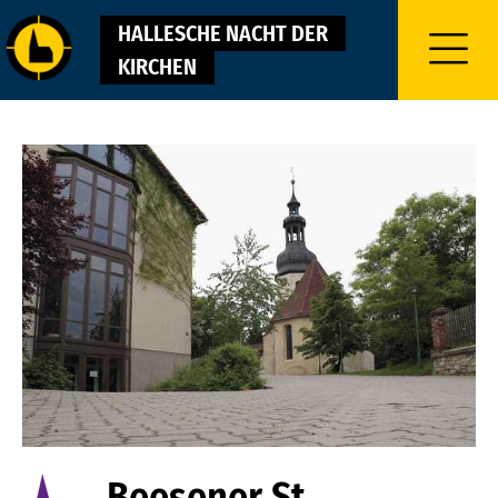
HALLESCHE NACHT DER
KIRCHEN
Fokusmarkierung
Direkt
umschalten
zum
Inhalt
Beesener St.